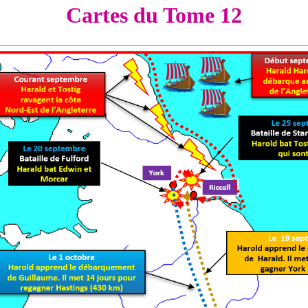
Cartes du Tome 12